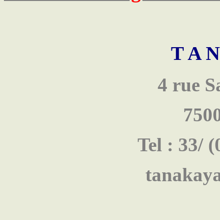
T A N
4 rue S
750
Tel : 33/ 
tanakaya